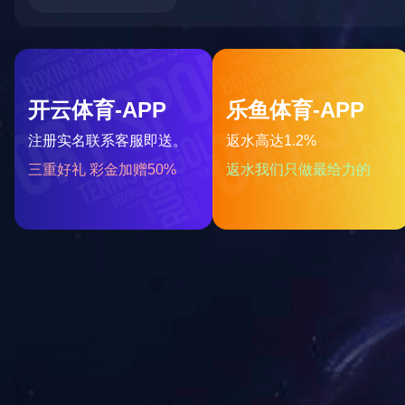
您的当前位置：
首 
Product
物料搬运设备
物料堆高设备
高空作业设备
升降平台设备
电动叉车
详细介绍
内燃叉车
小金刚
智能自动化
上一篇：
站驾式全
下一篇：
新款全电
环保清洁设备