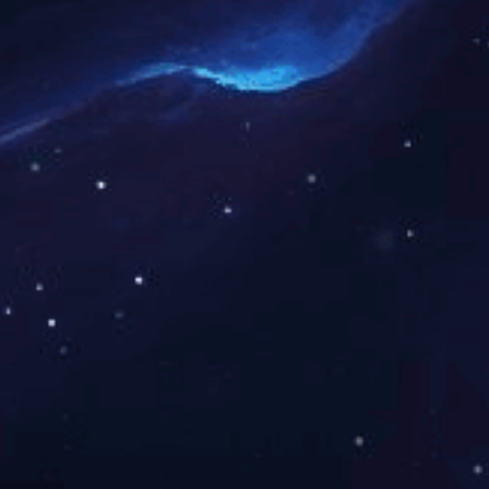
怎么保养电动叉车呢？
联系我们
Contact
5A区1-
地址：河南省郑州华南城
206（东二街口）
手机：13140153222
电话：0371-62657591
传真：0371-62657592
Q Q ：3573146179
邮箱: hnyjjx@126.com
官网：
www.hnyujiejixie.com