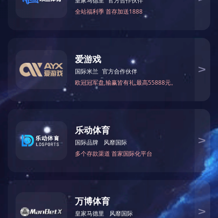
门架链条
门架轴承
提升油缸自由油缸
倾斜缸总成