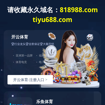
MK体育·（国际）官方网站-mksport
首页
公司
产品
租赁
新闻
配件
联系
内燃叉车配件
侧滚轮
门架