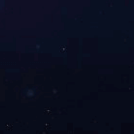
下一页
尾页
）官方网站-
产品中心
rt
物料搬运设备
物料堆高设备
介
高空作业设备
们
升降平台设备
障
电动叉车
内燃叉车