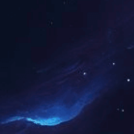
怎么保养电动叉车呢？
联系我们
10米升降机
Contact
5A区1-
地址：河南省郑州华南城
206（东二街口）
手机：13140153222
电话：0371-62657591
10
传真：0371-62657592
Q Q ：3573146179
邮箱: hnyjjx@126.com
官网：
www.hnyujiejixie.com