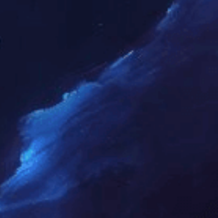
16米液压升降机-六桅柱
柱
12米液压升降机-四桅柱