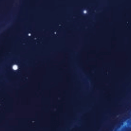
超高高空作业平台-六桅柱
18米举升机-六桅柱
米液压升降机-四桅柱
14米桅柱式高空作业平台-四桅