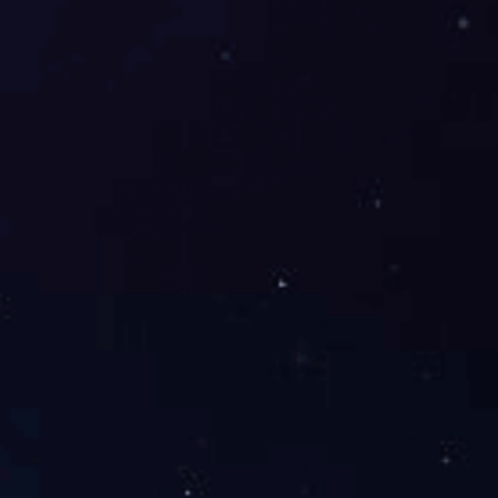
合金
6米升降平台-双桅柱，航空航天铝合金
合金
8米液压升降机-单桅柱，航空航天铝合金