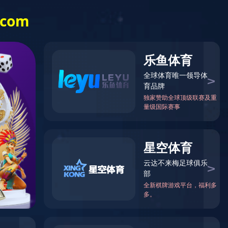
新闻资讯
联系我们