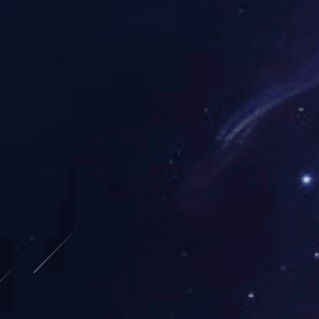
平台车及牵引车
20米
其他设备
资讯推荐
News
电动叉车的直流、半交流...
叉车行业日渐“锂电化”...
电动叉车多少钱一台？
16
小型叉车多少钱一台
小型液压升降机多少钱一...
冬季电动叉车需要怎么保...
站驾式全电动搬运车如何...
高空升降平台租赁多少钱...
如何减少电叉车维护保养...