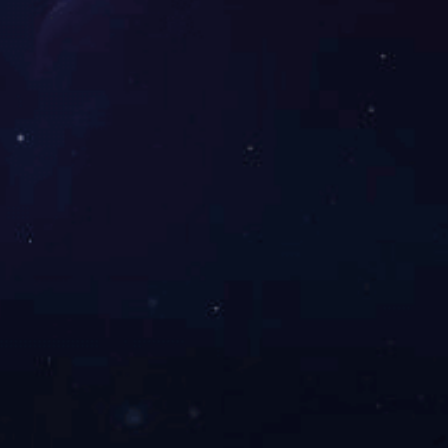
）官方网站-
产品中心
rt
物料搬运设备
物料堆高设备
介
高空作业设备
们
升降平台设备
障
电动叉车