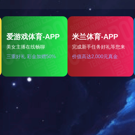
页
>> 在线留言
联系人
座机/手机号码
邮箱
地址
请在此输入留言内容，我们会
尽快与您联系。
换一张